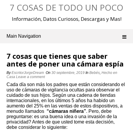
Skip
7 COSAS DE TODO UN POCO
to
content
Información, Datos Curiosos, Descargas y Mas!
Main Navigation
7 cosas que tienes que saber
antes de poner una cámara espía
By
EscritorJorgeDream
On
30 septiembre, 2019
In
Bebés
,
Hecho en
Casa
Leave a comment
Cada día son más los padres que están considerando el
uso de cámaras de vigilancia ocultas para observar el
cuidado de sus hijos. Según una cadena de tiendas
internacionales, en los últimos 5 años ha habido un
aumento del 25% en las ventas de estos dispositivos, a
menudo llamados
“cámaras niñera”
. Pero, debe
preguntarse: es una buena idea o una invasión de la
privacidad? Antes de que usted tome esta decisión,
debe considerar lo siguiente: