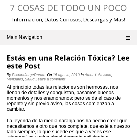
Skip
7 COSAS DE TODO UN POCO
to
content
Información, Datos Curiosos, Descargas y Mas!
Main Navigation
Estás en una Relación Tóxica? Lee
este Post
By
EscritorJorgeDream
On
15 agosto, 2019
In
Amor Y Amistad
,
Mensajes
,
Salud
Leave a comment
Al principio todas las relaciones son hermosas, nos
llenan de detalles y conquistan, pasamos buenos
momentos y nos enamoramos; pero se da el caso de
repente y sin previo aviso, las cosas comienzan a
cambiar.
La leyenda de la media naranja nos ha hecho creer que
necesitamos a otro que nos complete, que esté a nuestro
lado siempre, lo que sucede es que a veces ese